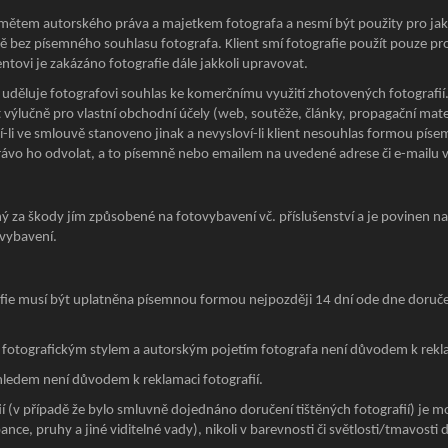
mětem autorského práva a majetkem fotografa a nesmí být použity pro jaký
aně bez písemného souhlasu fotografa. Klient smí fotografie použít pouze pro 
ntovi je zakázáno fotografie dále jakkoli upravovat.
uděluje fotografovi souhlas ke komerčnímu využití zhotovených fotografií
 výlučně pro vlastní obchodní účely (web, soutěže, články, propagační mater
není-li ve smlouvě stanoveno jinak a nevysloví-li klient nesouhlas formou pís
právo ho odvolat, a to písemně nebo emailem na uvedené adrese či e-mailu 
ný za škody jím způsobené na fotovybavení vč. příslušenství a je povinen nah
 vybavení.
fie musí být uplatněna písemnou formou nejpozději 14 dní ode dne doručen
 fotografickým stylem a autorským pojetím fotografa není důvodem k rekl
ledem není důvodem k reklamaci fotografií.
ií (v případě že bylo smluvně dojednáno doručení tištěných fotografií) je 
ance, pruhy a jiné viditelné vady), nikoli v barevnosti či světlosti/tmavosti 