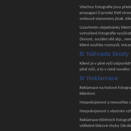
Všechny fotografie jsou před
propagaci či prodej třetí str
smlouvě stanoveno jinak. Klie
Uzavřením objednávky klient 
vytvořené fotografie využívat
činnost, sociální sítě atp., 
klient souhlas rozmyslí, má 
8/ Náhrada škody
Klient je v plné výši odpověd
plné výši, a to v ceně nového
9/ Reklamace
Reklamace na hotové fotogra
klientovi.
Nespokojenost a nesouhlas s
Nespokojenost s vlastním vzh
Reklamace tištěných fotograf
viditelné tiskové chyby (škráb