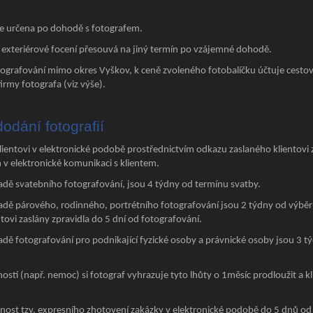
je určena po dohodě s fotografem.
 exteriérové focení přesouvá na jiný termín po vzájemné dohodě.
ografování mimo okres Vyškov, k ceně zvoleného fotobalíčku účtuje cestov
firmy fotografa (viz výše).
dodání fotografií
lientovi v elektronické podobě prostřednictvím odkazu zaslaného klient
v elektronické komunikaci s klientem.
padě svatebního fotografování, jsou 4 týdny od termínu svatby.
padě párového, rodinného, portrétního fotografování jsou 2 týdny od výběru
ntovi zaslány zpravidla do 5 dní od fotografování.
adě fotografování pro podnikající fyzické osoby a právnické osoby jsou 3 
stí (např. nemoc) si fotograf vyhrazuje tyto lhůty o 1měsíc prodloužit a kl
nost tzv. expresního zhotovení zakázky v elektronické podobě do 5 dnů od 