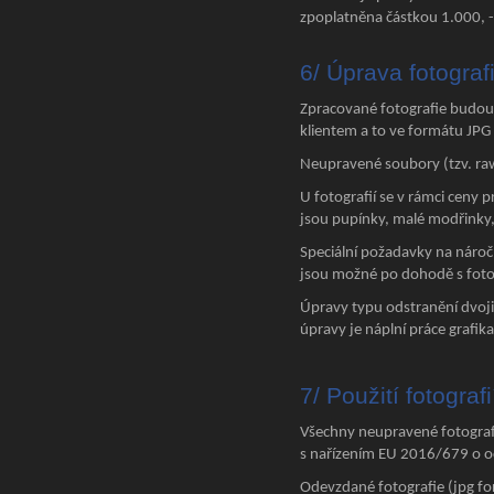
zpoplatněna částkou 1.000, -
6/ Úprava fotografi
Zpracované fotografie budou
klientem a to ve formátu JPG 
Neupravené soubory (tzv. ra
U fotografií se v rámci ceny 
jsou pupínky, malé modřinky,
Speciální požadavky na nároč
jsou možné po dohodě s fotogr
Úpravy typu odstranění dvojit
úpravy je náplní práce grafika
7/ Použití fotograf
Všechny neupravené fotografi
s nařízením EU 2016/679 o oc
Odevzdané fotografie (jpg fo