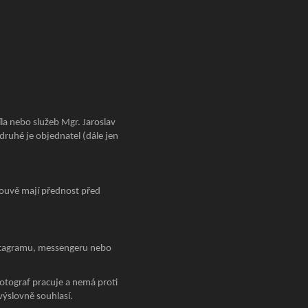
la nebo služeb Mgr. Jaroslav
druhé je objednatel (dále jen
ouvě mají přednost před
nstagramu, messengeru nebo
otograf pracuje a nemá proti
ýslovně souhlasí.