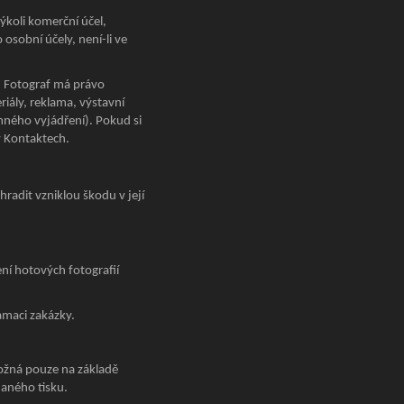
koli komerční účel,
osobní účely, není-li ve
. Fotograf má právo
iály, reklama, výstavní
emného vyjádření). Pokud si
v Kontaktech.
radit vzniklou škodu v její
í hotových fotografií
amaci zakázky.
možná pouze na základě
daného tisku.