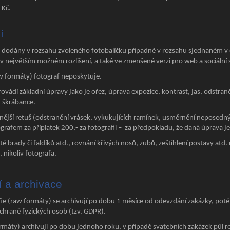
 Kč.
í
 dodány v rozsahu zvoleného fotobalíčku případně v rozsahu sjednaném v 
v největším možném rozlišení, a také ve zmenšené verzi pro web a sociální s
w formáty) fotograf neposkytuje.
provádí základní úpravy jako je ořez, úprava expozice, kontrast, jas, odstr
 škrábance.
nější retuš (odstranění vrásek, vykukujících ramínek, usměrnění neposednýc
afem za příplatek 200,- za fotografii – za předpokladu, že daná úprava je 
é brady či faldíků atd., rovnání křivých nosů, zubů, zeštíhlení postavy atd
, nikoliv fotografa.
ií a archivace
e (raw formáty) se archivují po dobu 1 měsíce od odevzdání zakázky, poté 
hraně fyzických osob (tzv. GDPR).
rmáty) archivuji po dobu jednoho roku, v případě svatebních zakázek půl 