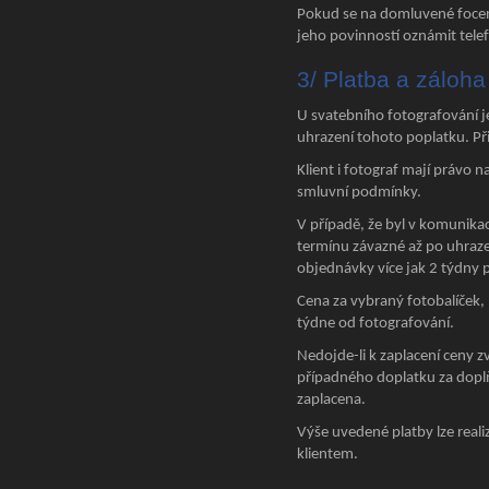
Pokud se na domluvené focení
jeho povinností oznámit tel
3/ Platba a záloha
U svatebního fotografování j
uhrazení tohoto poplatku. Při
Klient i fotograf mají právo
smluvní podmínky.
V případě, že byl v komunika
termínu závazné až po uhraze
objednávky více jak 2 týdny p
Cena za vybraný fotobalíček,
týdne od fotografování.
Nedojde-li k zaplacení ceny z
případného doplatku za doplň
zaplacena.
Výše uvedené platby lze real
klientem.