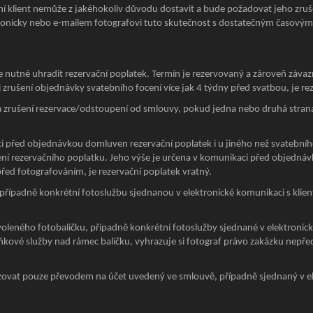
 klient nemůže z jakéhokoliv důvodu dostavit a bude požadovat jeho zruš
efonicky nebo e-mailem fotografovi tuto skutečnost s dostatečným časový
e nutné uhradit rezervační poplatek. Termín je rezervovaný a zároveň závaz
 zrušení objednávky svatebního focení více jak 4 týdny před svatbou, je re
 na zrušení rezervace/odstoupení od smlouvy, pokud jedna nebo druhá str
ci před objednávkou domluven rezervační poplatek i u jiného než svatebníh
ní rezervačního poplatku. Jeho výše je určena v komunikaci před objednávk
řed fotografováním, je rezervační poplatek vratný.
 případně konkrétní fotoslužbu sjednanou v elektronické komunikaci s klie
voleného fotobalíčku, případně konkrétní fotoslužby sjednané v elektronick
kové služby nad rámec balíčku, vyhrazuje si fotograf právo zakázku nepřed
izovat pouze převodem na účet uvedený ve smlouvě, případně sjednaný v e