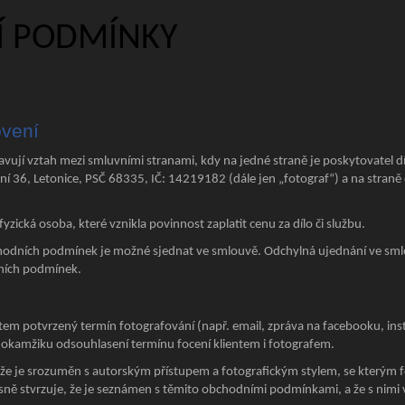
 PODMÍNKY
ovení
ují vztah mezi smluvními stranami, kdy na jedné straně je poskytovatel dí
í 36, Letonice, PSČ 68335, IČ: 14219182 (dále jen „fotograf“) a na straně 
fyzická osoba, které vznikla povinnost zaplatit cenu za dílo či službu.
odních podmínek je možné sjednat ve smlouvě. Odchylná ujednání ve sml
ních podmínek.
tem potvrzený termín fotografování (např. email, zpráva na facebooku, i
 okamžiku odsouhlasení termínu focení klientem i fotografem.
 že je srozuměn s autorským přístupem a fotografickým stylem, se kterým f
ě stvrzuje, že je seznámen s těmito obchodními podmínkami, a že s nimi v