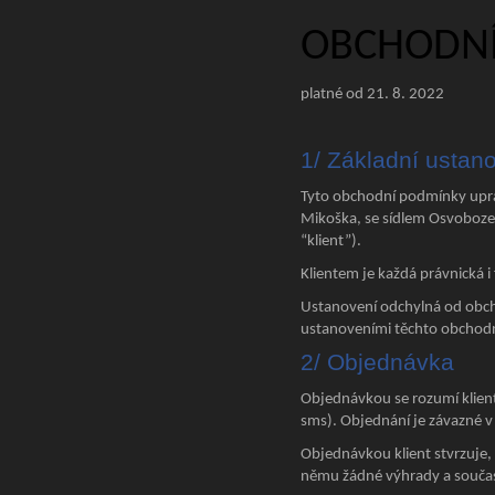
OBCHODNÍ
platné od 21. 8. 2022
1/ Základní ustan
Tyto obchodní podmínky uprav
Mikoška, se sídlem Osvobozen
“klient”).
Klientem je každá právnická i 
Ustanovení odchylná od obch
ustanoveními těchto obchod
2/ Objednávka
Objednávkou se rozumí klien
sms). Objednání je závazné v
Objednávkou klient stvrzuje,
němu žádné výhrady a současn