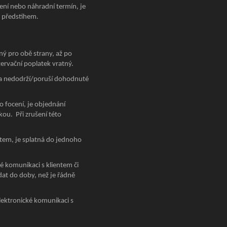
ení nebo náhradní termín, je
m předstihem.
ný pro obě strany, až po
zervační poplatek vratný.
ana nedodrží/poruší dohodnuté
o focení, je objednání
ou. Při zrušení této
ntem, je splatná do jednoho
é komunikaci s klientem či
at do doby, než je řádně
lektronické komunikaci s