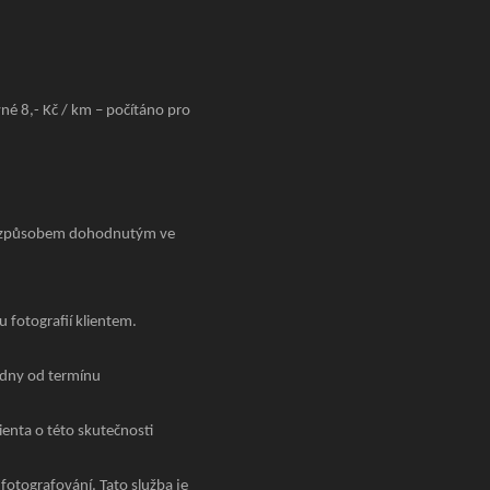
né 8,- Kč / km – počítáno pro
ovi způsobem dohodnutým ve
 fotografií klientem.
týdny od termínu
ienta o této skutečnosti
fotografování. Tato služba je